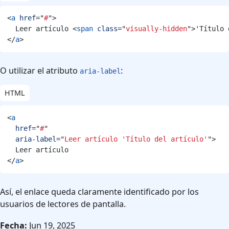
<
a
href
=
"
#
"
>
  Leer artículo 
<
span
class
=
"
visually-hidden
"
>
'Título 
</
a
>
O utilizar el atributo
:
aria-label
HTML
<
a
href
=
"
#
"
aria-label
=
"
Leer artículo 'Título del artículo'
"
>
</
a
>
Así, el enlace queda claramente identificado por los
usuarios de lectores de pantalla.
Fecha:
Jun 19, 2025