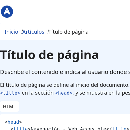
Saltar al contenido principal
Inicio
Artículos
Título de página
Título de página
Describe el contenido e indica al usuario dónde 
El título de página se define al inicio del document
en la sección
, y se muestra en la pe
<title>
<head>
HTML
<
head
>
<
title
>
Navegación - Web Accesible
</
title
>