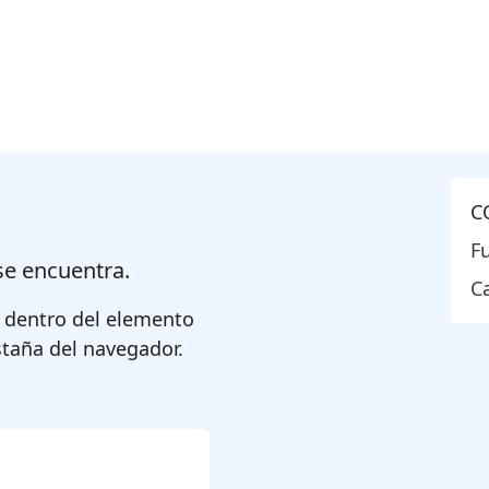
C
F
se encuentra.
Ca
o, dentro del elemento
staña del navegador.